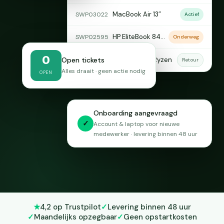
MacBook Air 13″
SWP03022
Actief
HP EliteBook 840 G5
SWP02595
Onderweg
0
Open tickets
HP MT 45 14″ Ryzen
SWP02330
Retour
Alles draait · geen actie nodig
OPEN
Onboarding aangevraagd
✓
Account & laptop voor nieuwe
medewerker · levering binnen 48 uur
★
4,2 op Trustpilot
✓
Levering binnen 48 uur
✓
Maandelijks opzegbaar
✓
Geen opstartkosten