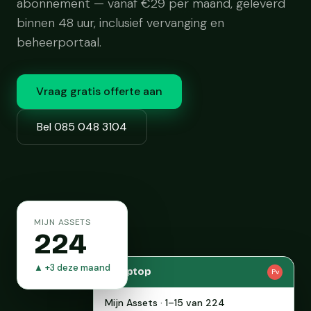
abonnement — vanaf €29 per maand, geleverd
binnen 48 uur, inclusief vervanging en
beheerportaal.
Vraag gratis offerte aan
Bel 085 048 3104
MIJN ASSETS
224
▲ +3 deze maand
Swaptop
Pv
Mijn Assets · 1–15 van 224